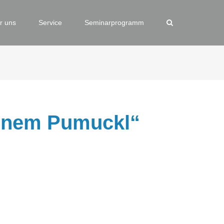
r uns
Service
Seminarprogramm
einem Pumuckl“