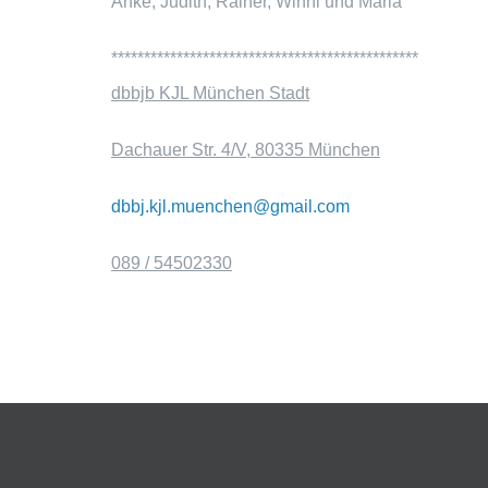
Anke, Judith, Rainer, Winni und Maria
***********************************************
dbbjb KJL München Stadt
Dachauer Str. 4/V, 80335 München
dbbj.kjl.muenchen@gmail.com
089 / 54502330