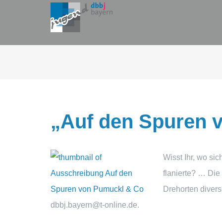
Zum
Inhalt
springen
„Auf den Spuren 
Wisst Ihr, wo si
flanierte? … Di
Drehorten divers
dbbj.bayern@t-online.de.