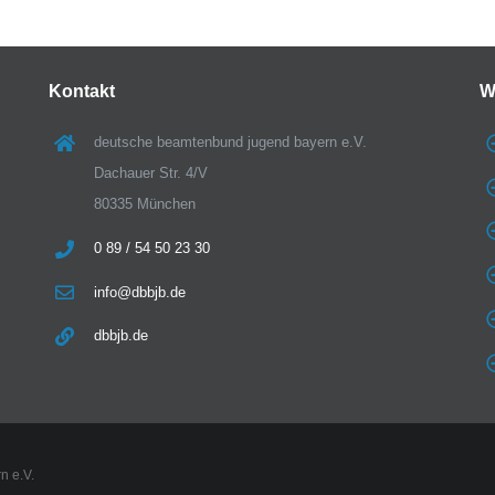
Kontakt
W
deutsche beamtenbund jugend bayern e.V.
Dachauer Str. 4/V
80335 München
0 89 / 54 50 23 30
info@dbbjb.de
dbbjb.de
n e.V.