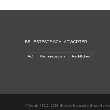
BELIEBTESTE SCHLAGWÖRTER
A-Z
Positionspapiere
Rechtliches
© Copyright 2012 -
2026 | deutsche beamtenbund jugend bayer