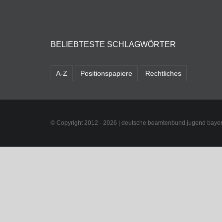
BELIEBTESTE SCHLAGWÖRTER
A-Z
Positionspapiere
Rechtliches
© Copyright 2012 -
2026 | deutsche beamtenbund jugend bayer