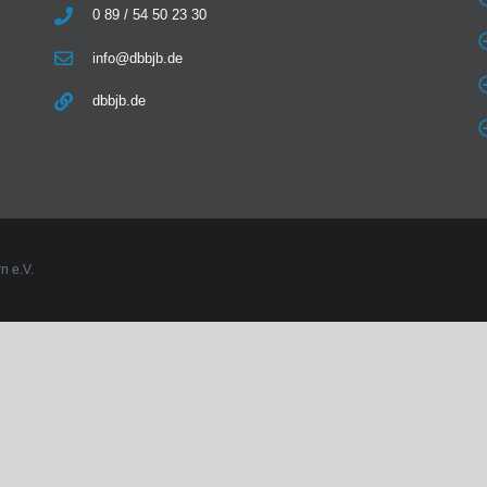
0 89 / 54 50 23 30
info@dbbjb.de
dbbjb.de
n e.V.