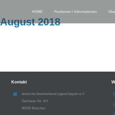
HOME
Positionen / Informationen
Übe
August 2018
Kontakt
W
deutsche beamtenbund jugend bayern e.V.
Dachauer Str. 4/V
80335 München