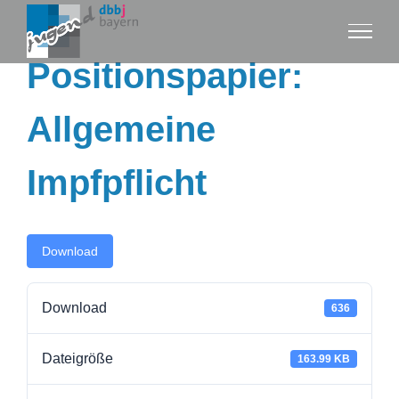
Zum
Inhalt
Positionspapier:
springen
Allgemeine
Impfpflicht
Download
Download
636
Dateigröße
163.99 KB