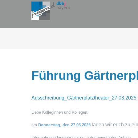
Zum
Inhalt
springen
Führung Gärtnerpl
Ausschreibung_Gärtnerplatztheater_27.03.2025
Liebe Kolleginnen und Kollegen,
laden wir euch zu ei
am
Donnerstag, den 27.03.2025
Informationen hierüber gibt es in der beigefügten Anlage.