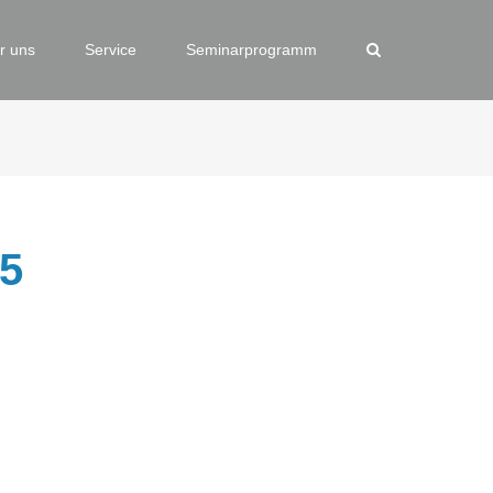
r uns
Service
Seminarprogramm
25