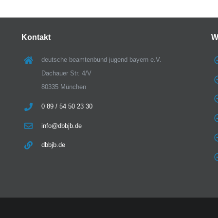
Kontakt
W
deutsche beamtenbund jugend bayern e.V.
Dachauer Str. 4/V
80335 München
0 89 / 54 50 23 30
info@dbbjb.de
dbbjb.de