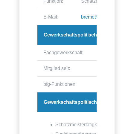
Funktion:
Schatzmeister der dbb j
E-Mail:
breme@dbbjb.de
Gewerkschaftspolitischer Weg:
Fachgewerkschaft:
bfg
Mitglied seit:
20
bfg-Funktionen:
Gewerkschaftspolitisches Interessengeb
Schatzmeistertätigkeit