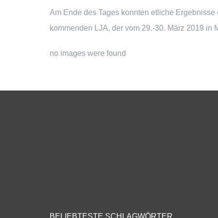
Am Ende des Tages konnten etliche Ergebnisse erz
kommenden LJA, der vom 29.-30. März 2019 in Mü
no images were found
BELIEBTESTE SCHLAGWÖRTER