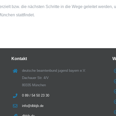
ielt bzw. die nächsten Schritte in die Wege geleitet werden, u
nchen stattfindet.
Kontakt
W
deutsche beamtenbund jugend bayern e.V.
Dachauer Str. 4/V
80335 München
0 89 / 54 50 23 30
info@dbbjb.de
dbbjb.de