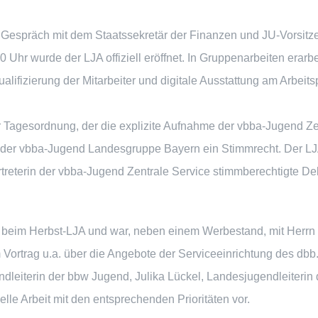
 Gespräch mit dem Staatssekretär der Finanzen und JU-Vorsitze
Uhr wurde der LJA offiziell eröffnet. In Gruppenarbeiten erarbe
lifizierung der Mitarbeiter und digitale Ausstattung am Arbeits
Tagesordnung, der die explizite Aufnahme der vbba-Jugend Zentr
e der vbba-Jugend Landesgruppe Bayern ein Stimmrecht. Der LJ
 Vertreterin der vbba-Jugend Zentrale Service stimmberechtigte 
 beim Herbst-LJA und war, neben einem Werbestand, mit Herrn 
 Vortrag u.a. über die Angebote der Serviceeinrichtung des dbb
ndleiterin der bbw Jugend, Julika Lückel, Landesjugendleiterin 
lle Arbeit mit den entsprechenden Prioritäten vor.