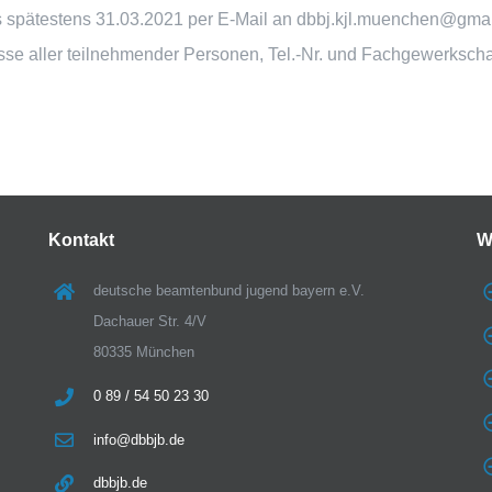
s spätestens 31.03.2021 per E‐Mail an dbbj.kjl.muenchen@gmai
e aller teilnehmender Personen, Tel.‐Nr. und Fachgewerkschaf
Kontakt
W
deutsche beamtenbund jugend bayern e.V.
Dachauer Str. 4/V
80335 München
0 89 / 54 50 23 30
info@dbbjb.de
dbbjb.de