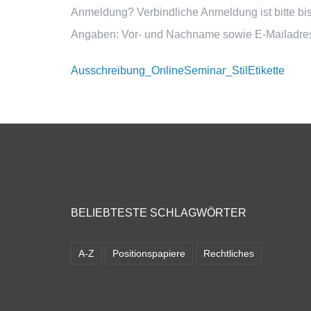
Anmeldung? Verbindliche Anmeldung ist bitte bi
Angaben: Vor‐ und Nachname sowie E‐Mailadress
Ausschreibung_OnlineSeminar_StilEtikette
BELIEBTESTE SCHLAGWÖRTER
A-Z
Positionspapiere
Rechtliches