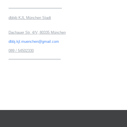
***********************************************
dbbjb KJL München Stadt
Dachauer Str. 4/V, 80335 München
dbbj.kjl.muenchen@gmail.com
089 / 54502330
**********************************************