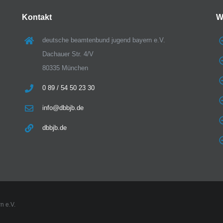
Kontakt
W
deutsche beamtenbund jugend bayern e.V.
Dachauer Str. 4/V
80335 München
0 89 / 54 50 23 30
info@dbbjb.de
dbbjb.de
n e.V.