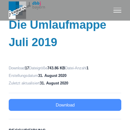
Zum
Inhalt
Die Umlaufmappe
springen
Juli 2019
Download
17
Dateigröße
743.86 KB
Datei-Anzahl
1
Erstellungsdatum
31. August 2020
Zuletzt aktualisiert
31. August 2020
Download