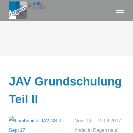
Zum
Inhalt
springen
JAV Grundschulung
Teil II
Vom 14. – 15.09.20
17
findet in Regenstauf